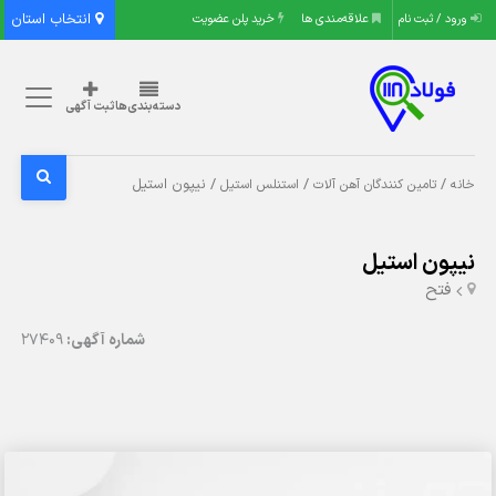
انتخاب استان
ورود / ثبت نام
علاقه‌مندی ها
خرید پلن عضویت
دسته‌بندی‌ها
ثبت آگهی
/
/
/ نیپون استیل
خانه
تامین کنندگان آهن آلات
استنلس استیل
نیپون استیل
فتح
شماره آگهی:
27409