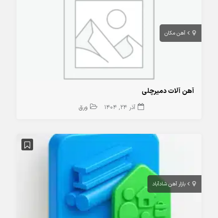
آهن مکان
آهن آلات دمیرچلی
آذر 24, 1404
ورق
بازار آهن شادآباد