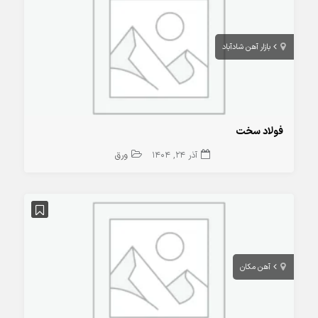
بازار آهن شادآباد
فولاد سخت
آذر 24, 1404
ورق
آهن مکان