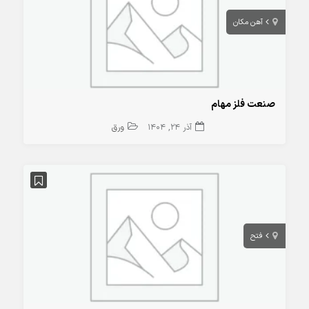
آهن مکان
صنعت فلز مهام
آذر 24, 1404
ورق
فتح