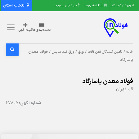
انتخاب استان
ورود / ثبت نام
علاقه‌مندی ها
خرید پلن عضویت
دسته‌بندی‌ها
ثبت آگهی
/
/
/
/ فولاد معدن
خانه
تامین کنندگان آهن آلات
ورق
ورق ضد سایش
پاسارگاد
فولاد معدن پاسارگاد
تهران
شماره آگهی:
27805