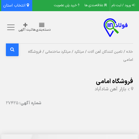
انتخاب استان
ورود / ثبت نام
علاقه‌مندی ها
خرید پلن عضویت
دسته‌بندی‌ها
ثبت آگهی
/
/
/
/ فروشگاه
خانه
تامین کنندگان آهن آلات
میلگرد
میلگرد ساختمانی
امامی
فروشگاه امامی
بازار آهن شادآباد
شماره آگهی:
27425