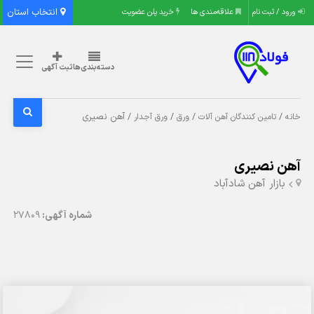
انتخاب استان
ورود / ثبت نام
علاقه‌مندی ها
خرید پلن عضویت
دسته‌بندی‌ها
ثبت آگهی
/
/
/
/ آهن نصیری
خانه
تامین کنندگان آهن آلات
ورق
ورق آجدار
آهن نصیری
بازار آهن شادآباد
شماره آگهی:
27809