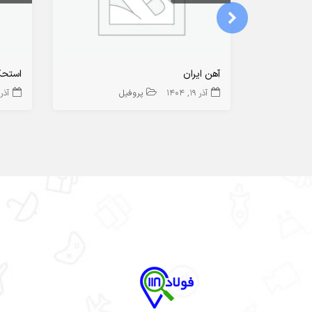
آهن ایران
استحکا
آذر 19, 1404
پروفیل
آذر 20, 04