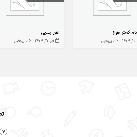
م گستر اهواز
آهن رسایی
14
پروفیل
آذر 20, 1404
پروفیل
تم