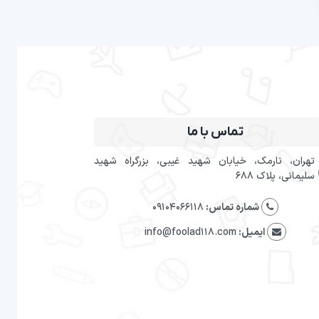
تماس با ما
تهران، نارمک، خیابان شهید غیبی، بزرگراه شهید
سلیمانی، پلاک 688
شماره تماس:
09104066118
ایمیل:
info@foolad118.com