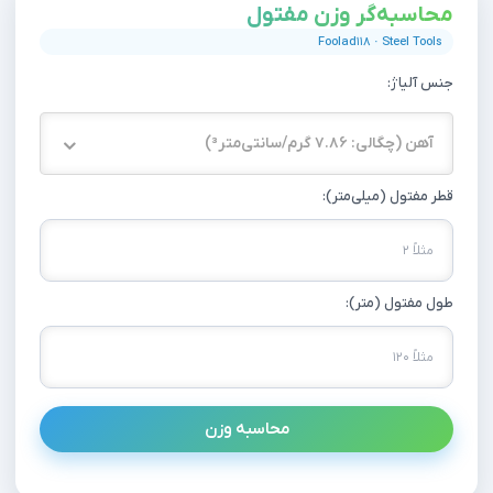
محاسبه‌گر وزن مفتول
Foolad118 · Steel Tools
جنس آلیاژ:
آهن (چگالی: 7.86 گرم/سانتی‌متر³)
قطر مفتول (میلی‌متر):
طول مفتول (متر):
محاسبه وزن